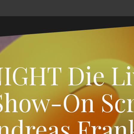
IGHT Die L
how-On Scr
ndreas Fran