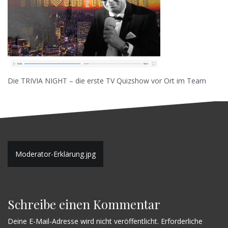
Die TRIVIA NIGHT – die erste TV Quizshow vor Ort im Team
B
Moderator-Erklärung.jpg
e
i
Schreibe einen Kommentar
t
r
Deine E-Mail-Adresse wird nicht veröffentlicht.
Erforderliche