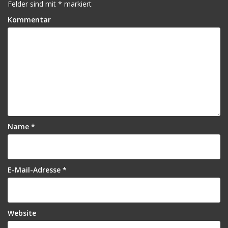
Felder sind mit
*
markiert
a
Kommentar
g
s
n
a
v
i
Name
*
g
a
t
E-Mail-Adresse
*
i
o
n
Website